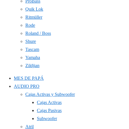
ProBass
Quik Lok
Ritmüller
Rode
Roland / Boss
Shure
Tascam
Yamaha
Zildjian
MES DE PAPÁ
AUDIO PRO
Cajas Activas y Subwoofer
Cajas Activas
Cajas Pasivas
Subwoofer
Atril