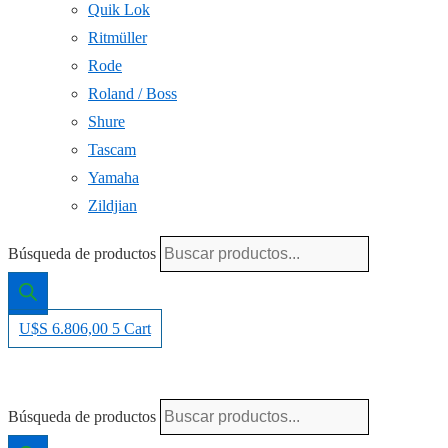
Quik Lok
Ritmüller
Rode
Roland / Boss
Shure
Tascam
Yamaha
Zildjian
Búsqueda de productos
U$S
6.806,00
5
Cart
Búsqueda de productos