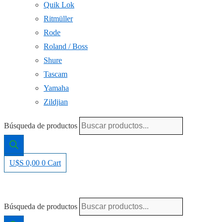
Quik Lok
Ritmüller
Rode
Roland / Boss
Shure
Tascam
Yamaha
Zildjian
Búsqueda de productos
U$S
0,00
0
Cart
Búsqueda de productos