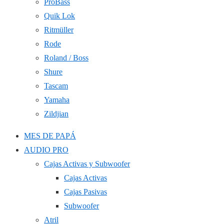
ProBass
Quik Lok
Ritmüller
Rode
Roland / Boss
Shure
Tascam
Yamaha
Zildjian
MES DE PAPÁ
AUDIO PRO
Cajas Activas y Subwoofer
Cajas Activas
Cajas Pasivas
Subwoofer
Atril