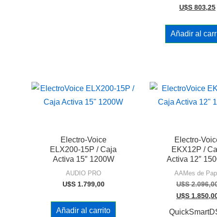
U$S
803,25
Añadir al carr
Electro-Voice
Electro-Voic
ELX200-15P / Caja
EKX12P / Ca
Activa 15″ 1200W
Activa 12″ 15
AUDIO PRO
AAMes de Pap
U$S
1.799,00
U$S
2.096,0
U$S
1.850,0
Añadir al carrito
QuickSmartD