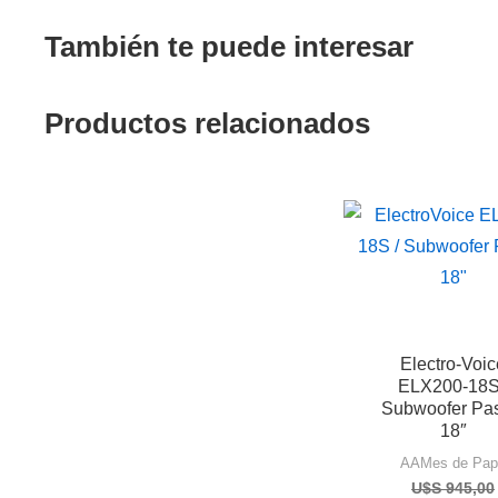
También te puede interesar
Productos relacionados
Electro-Voic
ELX200-18S
Subwoofer Pa
18″
AAMes de Pap
U$S
945,00