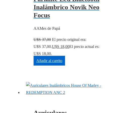
Inalámbrico Novik Neo
Focus
AAMes de Papá
U$S
37,00
El precio original era:
U$S 37,00.
U$S
18,00
El precio actual es:
U$S 18,00.
Añadir al carrito
Auriculares