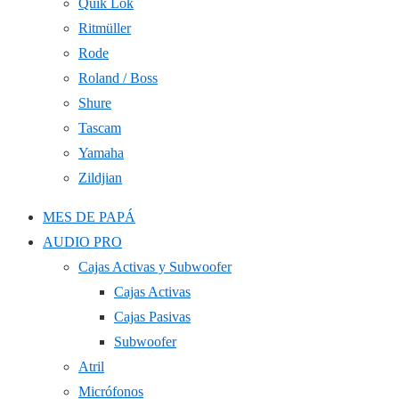
Quik Lok
Ritmüller
Rode
Roland / Boss
Shure
Tascam
Yamaha
Zildjian
MES DE PAPÁ
AUDIO PRO
Cajas Activas y Subwoofer
Cajas Activas
Cajas Pasivas
Subwoofer
Atril
Micrófonos