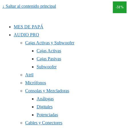
↓ Saltar al contenido principal
-51%
MES DE PAPÁ
AUDIO PRO
Cajas Activas y Subwoofer
Cajas Activas
Cajas Pasivas
Subwoofer
Atril
Micrófonos
Consolas y Mezcladoras
Análogas
Digitales
Potenciadas
Cables y Conectores