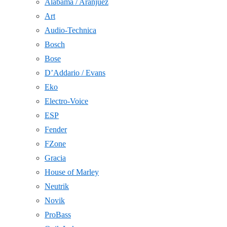
Alabama / Aranjuez
Art
Audio-Technica
Bosch
Bose
D’Addario / Evans
Eko
Electro-Voice
ESP
Fender
FZone
Gracia
House of Marley
Neutrik
Novik
ProBass