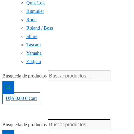
Quik Lok
Ritmüller
Rode
Roland / Boss
Shure
Tascam
Yamaha
Zildjian
Búsqueda de productos
U$S
0,00
0
Cart
Búsqueda de productos