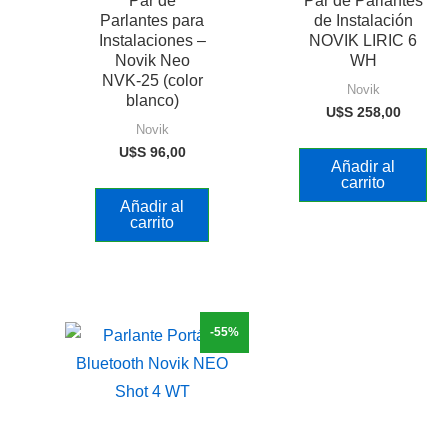
Par de
Par de Parlantes
Parlantes para
de Instalación
Instalaciones –
NOVIK LIRIC 6
Novik Neo
WH
NVK-25 (color
Novik
blanco)
U$S
258,00
Novik
U$S
96,00
Añadir al
carrito
Añadir al
carrito
-55%