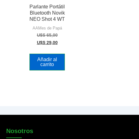
Parlante Portátil
Bluetooth Novik
NEO Shot 4 WT
AAMes de Papá
U$S
65,00
U$S
29,00
Añadir al
carrito
Nosotros