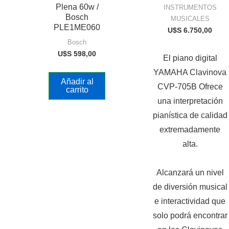
Plena 60w /
INSTRUMENTOS
Bosch
MUSICALES
PLE1ME060
U$S
6.750,00
Bosch
U$S
598,00
El piano digital
YAMAHA Clavinova
Añadir al
CVP-705B Ofrece
carrito
una interpretación
pianística de calidad
extremadamente
alta.
Alcanzará un nivel
de diversión musical
e interactividad que
solo podrá encontrar