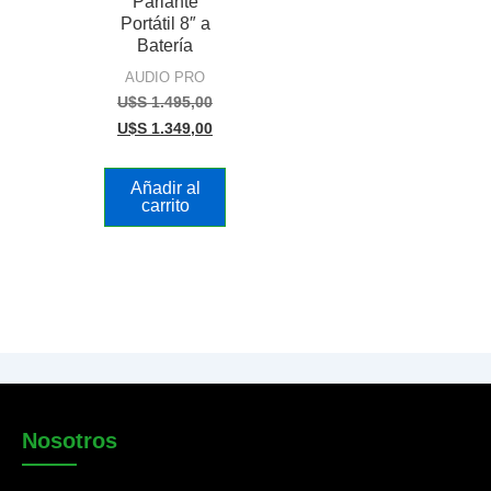
Parlante
Portátil 8″ a
Batería
AUDIO PRO
U$S
1.495,00
U$S
1.349,00
Añadir al
carrito
Nosotros