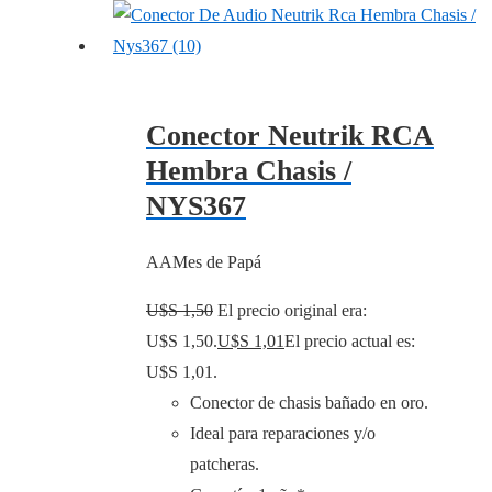
Conector Neutrik RCA
Hembra Chasis /
NYS367
AAMes de Papá
U$S
1,50
El precio original era:
U$S 1,50.
U$S
1,01
El precio actual es:
U$S 1,01.
Conector de chasis bañado en oro.
Ideal para reparaciones y/o
patcheras.