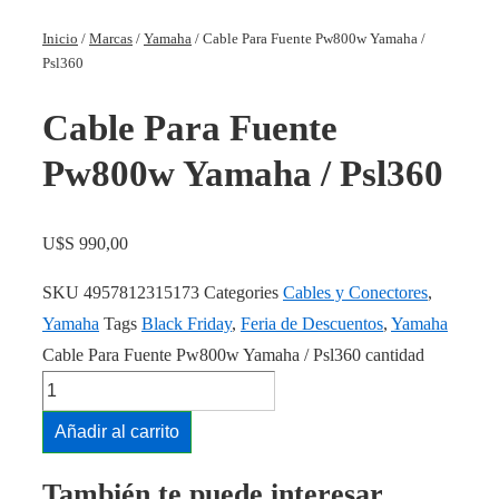
Inicio
/
Marcas
/
Yamaha
/ Cable Para Fuente Pw800w Yamaha /
Psl360
Cable Para Fuente
Pw800w Yamaha / Psl360
U$S
990,00
SKU
4957812315173
Categories
Cables y Conectores
,
Yamaha
Tags
Black Friday
,
Feria de Descuentos
,
Yamaha
Cable Para Fuente Pw800w Yamaha / Psl360 cantidad
Añadir al carrito
También te puede interesar