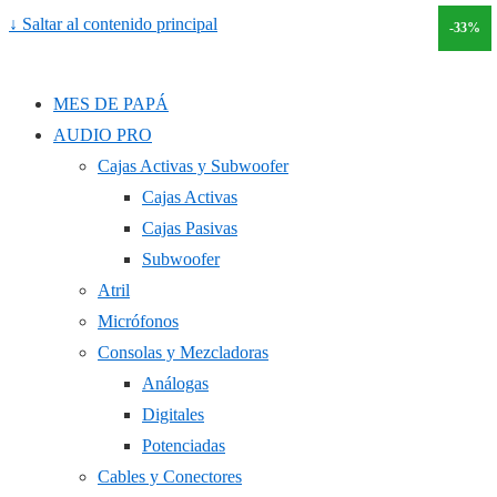
↓ Saltar al contenido principal
-30%
-33%
MES DE PAPÁ
AUDIO PRO
Cajas Activas y Subwoofer
Cajas Activas
Cajas Pasivas
Subwoofer
Atril
Micrófonos
Consolas y Mezcladoras
Análogas
Digitales
Potenciadas
Cables y Conectores