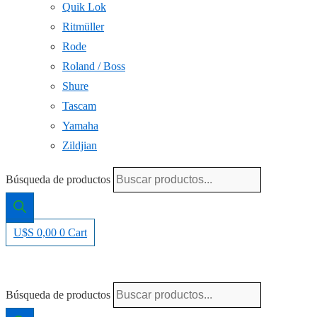
Quik Lok
Ritmüller
Rode
Roland / Boss
Shure
Tascam
Yamaha
Zildjian
Búsqueda de productos
U$S
0,00
0
Cart
Búsqueda de productos