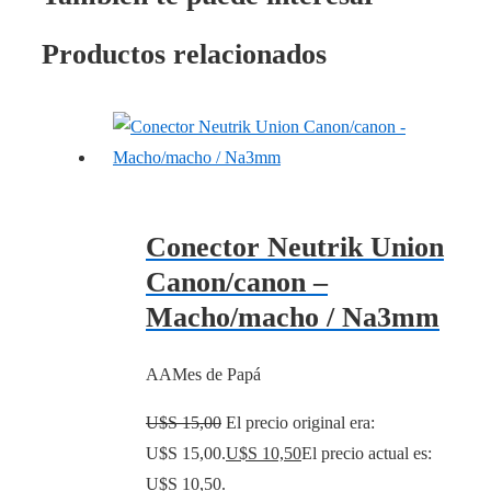
Productos relacionados
Conector Neutrik Union
Canon/canon –
Macho/macho / Na3mm
AAMes de Papá
U$S
15,00
El precio original era:
U$S 15,00.
U$S
10,50
El precio actual es:
U$S 10,50.