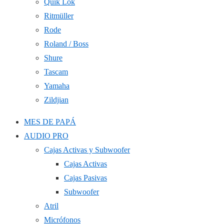
Quik Lok
Ritmüller
Rode
Roland / Boss
Shure
Tascam
Yamaha
Zildjian
MES DE PAPÁ
AUDIO PRO
Cajas Activas y Subwoofer
Cajas Activas
Cajas Pasivas
Subwoofer
Atril
Micrófonos