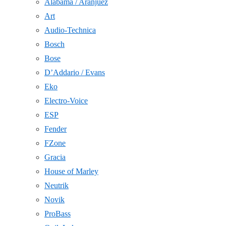
Alabama / Aranjuez
Art
Audio-Technica
Bosch
Bose
D’Addario / Evans
Eko
Electro-Voice
ESP
Fender
FZone
Gracia
House of Marley
Neutrik
Novik
ProBass