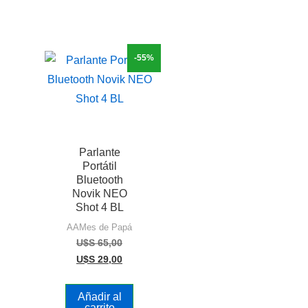
-55%
Parlante
Portátil
Bluetooth
Novik NEO
Shot 4 BL
AAMes de Papá
U$S
65,00
U$S
29,00
Añadir al
carrito