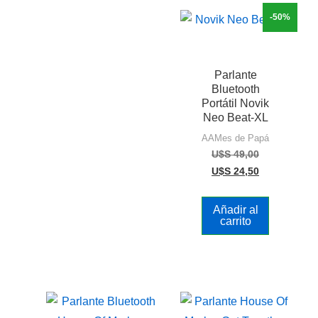
-50%
Parlante
Bluetooth
Portátil Novik
Neo Beat-XL
AAMes de Papá
U$S
49,00
U$S
24,50
Añadir al
carrito