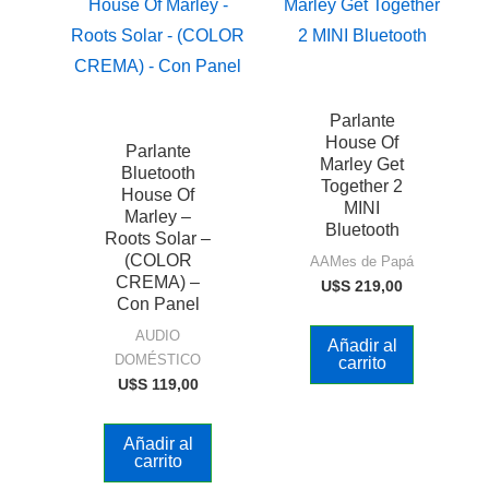
Parlante
House Of
Parlante
Marley Get
Bluetooth
Together 2
House Of
MINI
Marley –
Bluetooth
Roots Solar –
(COLOR
AAMes de Papá
CREMA) –
U$S
219,00
Con Panel
AUDIO
Añadir al
DOMÉSTICO
carrito
U$S
119,00
Añadir al
carrito