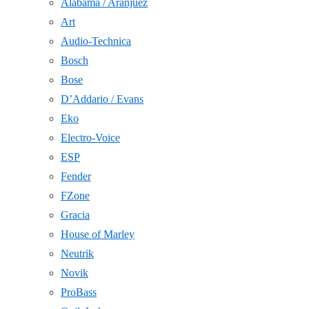
Alabama / Aranjuez
Art
Audio-Technica
Bosch
Bose
D’Addario / Evans
Eko
Electro-Voice
ESP
Fender
FZone
Gracia
House of Marley
Neutrik
Novik
ProBass