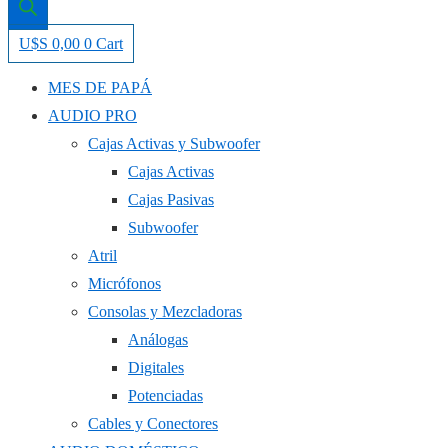
U$S
0,00
0
Cart
MES DE PAPÁ
AUDIO PRO
Cajas Activas y Subwoofer
Cajas Activas
Cajas Pasivas
Subwoofer
Atril
Micrófonos
Consolas y Mezcladoras
Análogas
Digitales
Potenciadas
Cables y Conectores