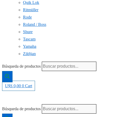
Quik Lok
Ritmüller
Rode
Roland / Boss
Shure
Tascam
Yamaha
Zildjian
Búsqueda de productos
U$S
0,00
0
Cart
Búsqueda de productos