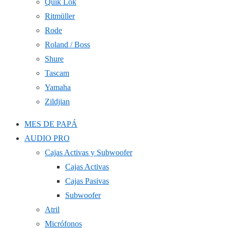
Quik Lok
Ritmüller
Rode
Roland / Boss
Shure
Tascam
Yamaha
Zildjian
MES DE PAPÁ
AUDIO PRO
Cajas Activas y Subwoofer
Cajas Activas
Cajas Pasivas
Subwoofer
Atril
Micrófonos