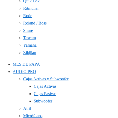
Quik Lok
Ritmüller
Rode
Roland / Boss
Shure
Tascam
Yamaha
Zildjian
MES DE PAPÁ
AUDIO PRO
Cajas Activas y Subwoofer
Cajas Activas
Cajas Pasivas
Subwoofer
Atril
Micrófonos