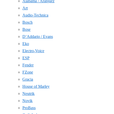
Alabama / Aranjuez
Art
Audio-Technica
Bosch
Bose
D’Addario / Evans
Eko
Electro-Voice
ESP
Fender
FZone
Gracia
House of Marley
Neutrik
Novik
ProBass