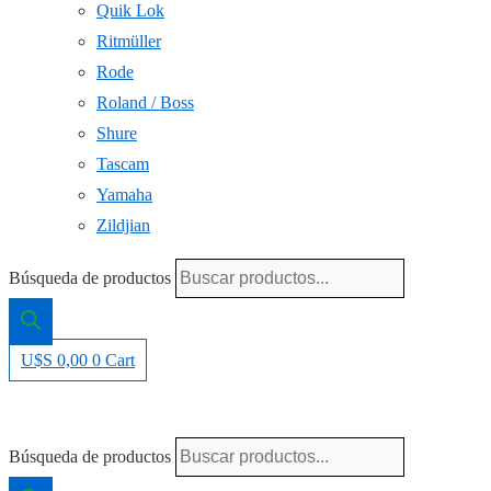
Quik Lok
Ritmüller
Rode
Roland / Boss
Shure
Tascam
Yamaha
Zildjian
Búsqueda de productos
U$S
0,00
0
Cart
Búsqueda de productos