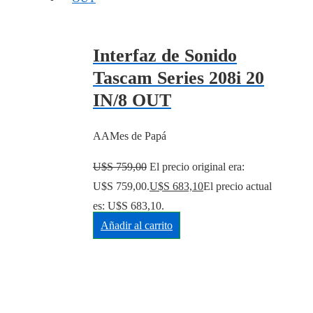
Interfaz de Sonido
Tascam Series 208i 20
IN/8 OUT
AAMes de Papá
U$S
759,00
El precio original era:
U$S 759,00.
U$S
683,10
El precio actual
es: U$S 683,10.
Añadir al carrito