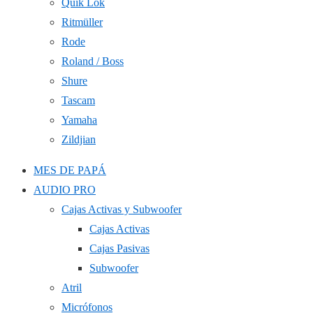
Quik Lok
Ritmüller
Rode
Roland / Boss
Shure
Tascam
Yamaha
Zildjian
MES DE PAPÁ
AUDIO PRO
Cajas Activas y Subwoofer
Cajas Activas
Cajas Pasivas
Subwoofer
Atril
Micrófonos