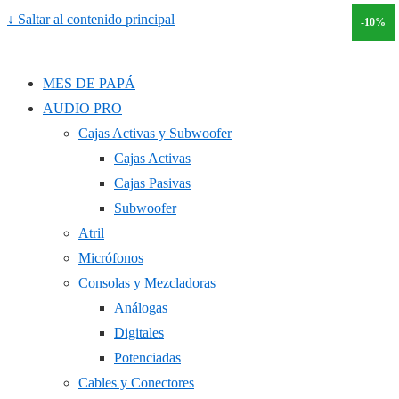
↓ Saltar al contenido principal
-19%
-19%
-10%
MES DE PAPÁ
AUDIO PRO
Cajas Activas y Subwoofer
Cajas Activas
Cajas Pasivas
Subwoofer
Atril
Micrófonos
Consolas y Mezcladoras
Análogas
Digitales
Potenciadas
Cables y Conectores