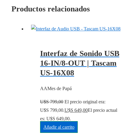
Productos relacionados
Interfaz de Sonido USB
16-IN/8-OUT | Tascam
US-16X08
AAMes de Papá
U$S
799,00
El precio original era:
U$S 799,00.
U$S
649,00
El precio actual
es: U$S 649,00.
Añadir al carrito