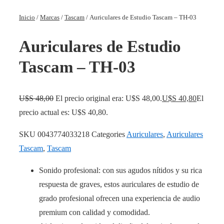
Inicio
/
Marcas
/
Tascam
/ Auriculares de Estudio Tascam – TH-03
Auriculares de Estudio
Tascam – TH-03
U$S
48,00
El precio original era: U$S 48,00.
U$S
40,80
El
precio actual es: U$S 40,80.
SKU
0043774033218
Categories
Auriculares
,
Auriculares
Tascam
,
Tascam
Sonido profesional: con sus agudos nítidos y su rica
respuesta de graves, estos auriculares de estudio de
grado profesional ofrecen una experiencia de audio
premium con calidad y comodidad.