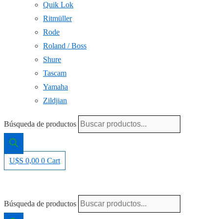
Quik Lok
Ritmüller
Rode
Roland / Boss
Shure
Tascam
Yamaha
Zildjian
Búsqueda de productos
U$S
0,00
0
Cart
Búsqueda de productos