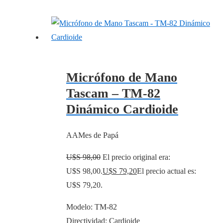
Micrófono de Mano
Tascam – TM-82
Dinámico Cardioide
AAMes de Papá
U$S
98,00
El precio original era:
U$S 98,00.
U$S
79,20
El precio actual es:
U$S 79,20.
Modelo: TM-82
Directividad: Cardioide