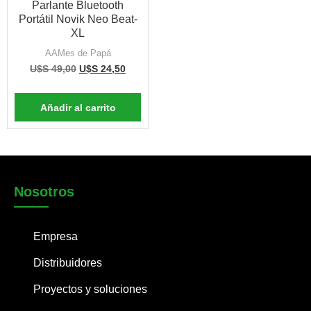
Parlante Bluetooth
Portátil Novik Neo Beat-
XL
AAMes de Papá
U$S
49,00
U$S
24,50
Añadir al carrito
Nosotros
Empresa
Distribuidores
Proyectos y soluciones