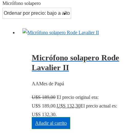
Micrófono solapero
Micrófono solapero Rode
Lavalier II
AAMes de Papá
U$S
189,00
El precio original era:
U$S 189,00.
U$S
132,30
El precio actual es:
U$S 132,30.
Añadir al carrito