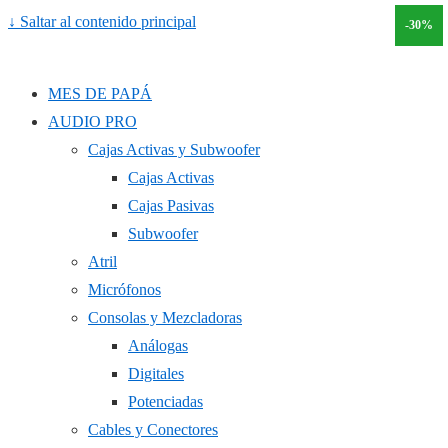
↓ Saltar al contenido principal
-30%
MES DE PAPÁ
AUDIO PRO
Cajas Activas y Subwoofer
Cajas Activas
Cajas Pasivas
Subwoofer
Atril
Micrófonos
Consolas y Mezcladoras
Análogas
Digitales
Potenciadas
Cables y Conectores