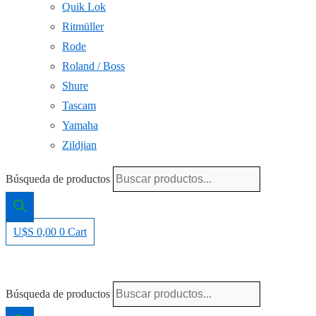
Quik Lok
Ritmüller
Rode
Roland / Boss
Shure
Tascam
Yamaha
Zildjian
Búsqueda de productos
U$S
0,00
0
Cart
Búsqueda de productos