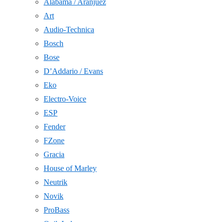
Alabama / Aranjuez
Art
Audio-Technica
Bosch
Bose
D’Addario / Evans
Eko
Electro-Voice
ESP
Fender
FZone
Gracia
House of Marley
Neutrik
Novik
ProBass