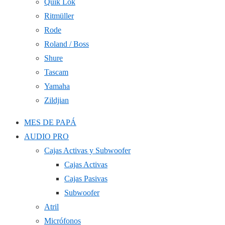
Quik Lok
Ritmüller
Rode
Roland / Boss
Shure
Tascam
Yamaha
Zildjian
MES DE PAPÁ
AUDIO PRO
Cajas Activas y Subwoofer
Cajas Activas
Cajas Pasivas
Subwoofer
Atril
Micrófonos