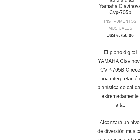
Yamaha Clavinov
Cvp-705b
INSTRUMENTOS
MUSICALES
U$S
6.750,00
El piano digital
YAMAHA Clavinov
CVP-705B Ofrec
una interpretació
pianística de calid
extremadamente
alta.
Alcanzará un nive
de diversión music
e interactividad qu