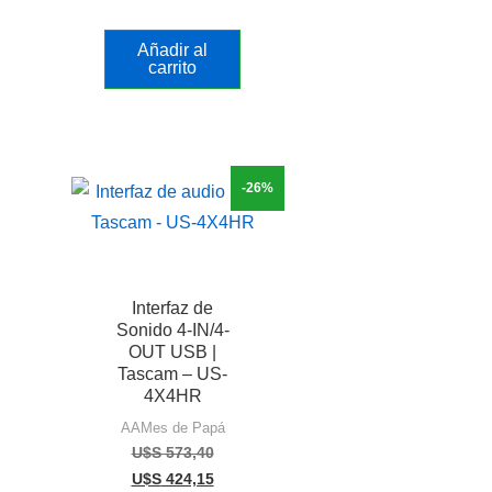
Añadir al
carrito
-26%
Interfaz de
Sonido 4-IN/4-
OUT USB |
Tascam – US-
4X4HR
AAMes de Papá
U$S
573,40
U$S
424,15