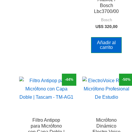
Bosch
Lbc3700/00
Bosch
U$S
320,00
Añadir al
carrito
-44%
-50%
Filtro Antipop
Micrófono
para Micrófono
Dinámico
con Capa Doble |
Electro-Voice