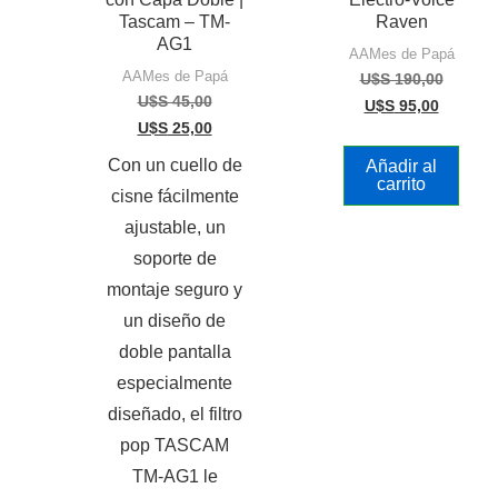
Tascam – TM-
Raven
AG1
AAMes de Papá
AAMes de Papá
U$S
190,00
U$S
45,00
U$S
95,00
U$S
25,00
Con un cuello de
Añadir al
carrito
cisne fácilmente
ajustable, un
soporte de
montaje seguro y
un diseño de
doble pantalla
especialmente
diseñado, el filtro
pop TASCAM
TM-AG1 le