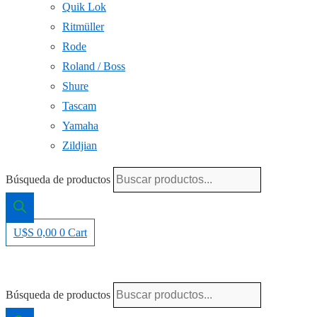
Quik Lok
Ritmüller
Rode
Roland / Boss
Shure
Tascam
Yamaha
Zildjian
Búsqueda de productos
U$S
0,00
0
Cart
Búsqueda de productos