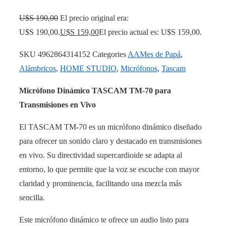
U$S
190,00
El precio original era:
U$S 190,00.
U$S
159,00
El precio actual es: U$S 159,00.
SKU
4962864314152
Categories
AAMes de Papá
,
Alámbricos
,
HOME STUDIO
,
Micrófonos
,
Tascam
Micrófono Dinámico TASCAM TM-70 para
Transmisiones en Vivo
El TASCAM TM-70 es un micrófono dinámico diseñado
para ofrecer un sonido claro y destacado en transmisiones
en vivo. Su directividad supercardioide se adapta al
entorno, lo que permite que la voz se escuche con mayor
claridad y prominencia, facilitando una mezcla más
sencilla.
Este micrófono dinámico te ofrece un audio listo para