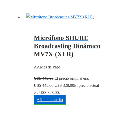
Micrófono SHURE
Broadcasting Dinámico
MV7X (XLR)
AAMes de Papá
U$S
445,00
El precio original era:
U$S 445,00.
U$S
328,00
El precio actual
es: U$S 328,00.
Añadir al carrito