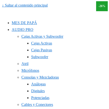
↓ Saltar al contenido principal
-50%
-19%
-30%
-26%
MES DE PAPÁ
AUDIO PRO
Cajas Activas y Subwoofer
Cajas Activas
Cajas Pasivas
Subwoofer
Atril
Micrófonos
Consolas y Mezcladoras
Análogas
Digitales
Potenciadas
Cables y Conectores