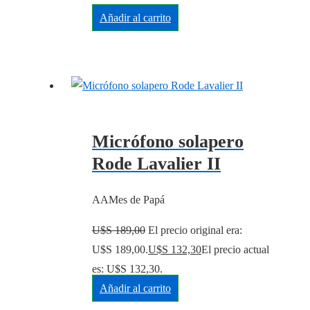
Añadir al carrito
Micrófono solapero
Rode Lavalier II
AAMes de Papá
U$S
189,00
El precio original era:
U$S 189,00.
U$S
132,30
El precio actual
es: U$S 132,30.
Añadir al carrito