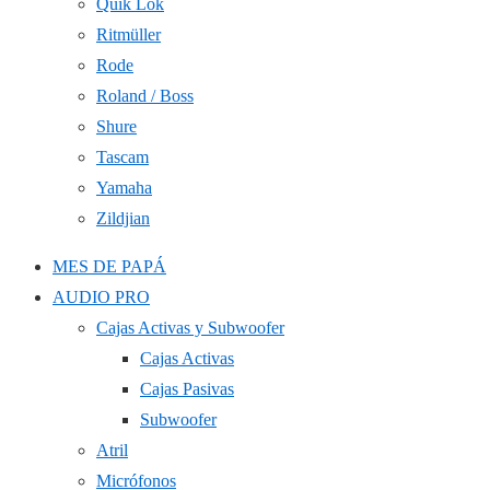
Quik Lok
Ritmüller
Rode
Roland / Boss
Shure
Tascam
Yamaha
Zildjian
MES DE PAPÁ
AUDIO PRO
Cajas Activas y Subwoofer
Cajas Activas
Cajas Pasivas
Subwoofer
Atril
Micrófonos