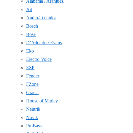
Alabama / Aranjuez
Art
Audio-Technica
Bosch
Bose
D’Addario / Evans
Eko
Electro-Voice
ESP
Fender
FZone
Gracia
House of Marley
Neutrik
Novik
ProBass