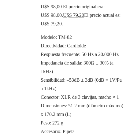
U$S
98,00
El precio original era:
U$S 98,00.
U$S
79,20
El precio actual es:
U$S 79,20.
Modelo: TM-82
Directividad: Cardioide
Respuesta frecuente: 50 Hz a 20.000 Hz
Impedancia de salida: 300Ω ± 30% (a
1kHz)
Sensibilidad: –53dB ± 3dB (0dB = 1V/Pa
a 1kHz)
Conector: XLR de 3 clavijas, macho × 1
Dimensiones: 51.2 mm (diámetro máximo)
x 170.2 mm (L)
Peso: 272 g
Accesorio: Pipeta