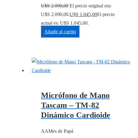
U$S
2.090,00
El precio original era:
U$S 2.090,00.
U$S
1.045,00
El precio
actual es: U$S 1.045,00.
Añadir al carrito
Micrófono de Mano
Tascam – TM-82
Dinámico Cardioide
AAMes de Papá