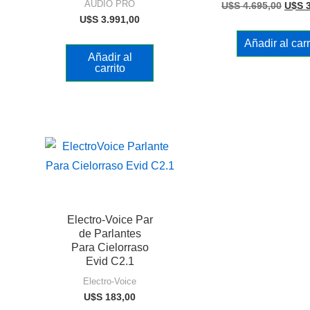
AUDIO PRO
U$S
4.695,00
U$S
3
U$S
3.991,00
Añadir al carr
Añadir al
carrito
Electro-Voice Par
de Parlantes
Para Cielorraso
Evid C2.1
Electro-Voice
U$S
183,00