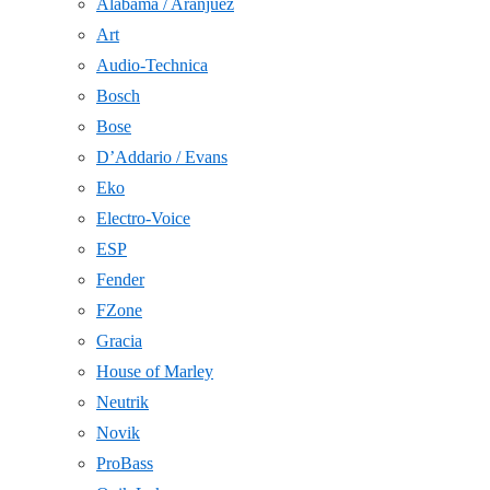
Alabama / Aranjuez
Art
Audio-Technica
Bosch
Bose
D’Addario / Evans
Eko
Electro-Voice
ESP
Fender
FZone
Gracia
House of Marley
Neutrik
Novik
ProBass