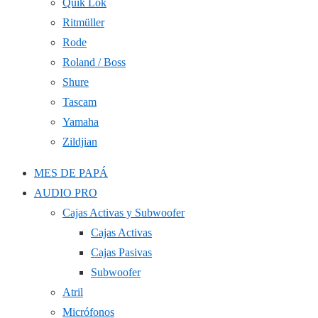
Quik Lok
Ritmüller
Rode
Roland / Boss
Shure
Tascam
Yamaha
Zildjian
MES DE PAPÁ
AUDIO PRO
Cajas Activas y Subwoofer
Cajas Activas
Cajas Pasivas
Subwoofer
Atril
Micrófonos