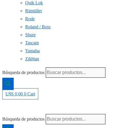
Quik Lok
Ritmüller
Rode
Roland / Boss
Shure
Tascam
Yamaha
Zildjian
Búsqueda de productos
U$S
0,00
0
Cart
Búsqueda de productos