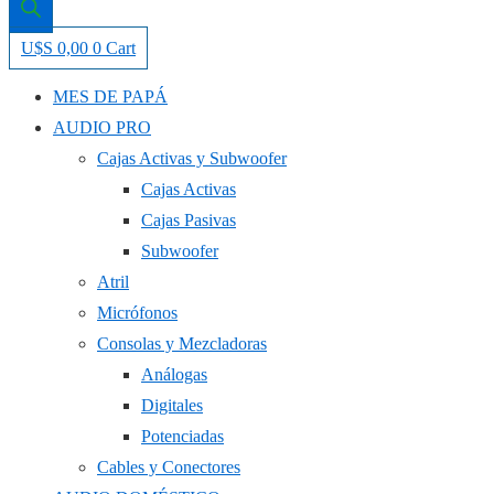
U$S
0,00
0
Cart
MES DE PAPÁ
AUDIO PRO
Cajas Activas y Subwoofer
Cajas Activas
Cajas Pasivas
Subwoofer
Atril
Micrófonos
Consolas y Mezcladoras
Análogas
Digitales
Potenciadas
Cables y Conectores