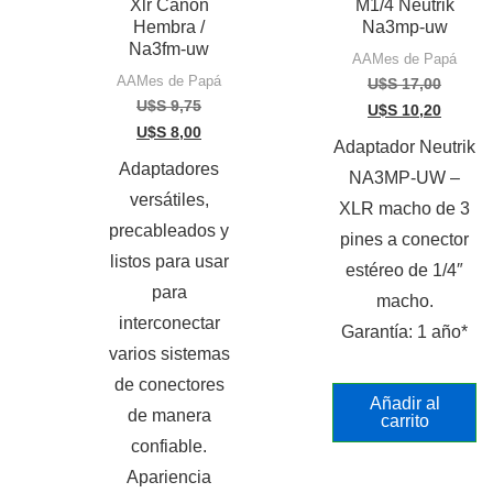
Xlr Canon
M1/4 Neutrik
Hembra /
Na3mp-uw
Na3fm-uw
AAMes de Papá
AAMes de Papá
U$S
17,00
U$S
9,75
U$S
10,20
U$S
8,00
Adaptador Neutrik
Adaptadores
NA3MP-UW –
versátiles,
XLR macho de 3
precableados y
pines a conector
listos para usar
estéreo de 1/4″
para
macho.
interconectar
Garantía: 1 año*
varios sistemas
de conectores
Añadir al
de manera
carrito
confiable.
Apariencia