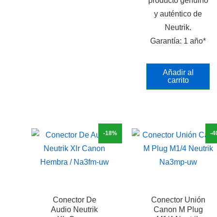
producto genuino
y auténtico de
Neutrik.
Garantía: 1 año*
Añadir al
carrito
-18%
-
Conector De
Conector Unión
Audio Neutrik
Canon M Plug