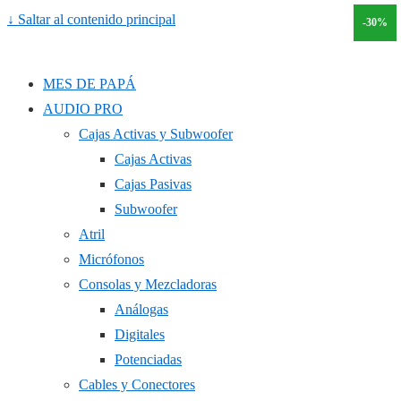
↓ Saltar al contenido principal
-20%
-30%
MES DE PAPÁ
AUDIO PRO
Cajas Activas y Subwoofer
Cajas Activas
Cajas Pasivas
Subwoofer
Atril
Micrófonos
Consolas y Mezcladoras
Análogas
Digitales
Potenciadas
Cables y Conectores