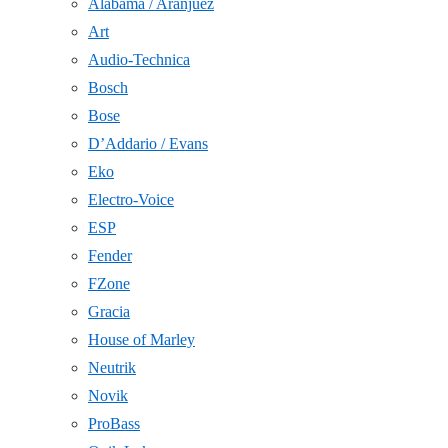
Alabama / Aranjuez
Art
Audio-Technica
Bosch
Bose
D’Addario / Evans
Eko
Electro-Voice
ESP
Fender
FZone
Gracia
House of Marley
Neutrik
Novik
ProBass