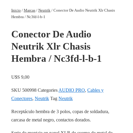
Inicio
/
Marcas
/
Neutrik
/ Conector De Audio Neutrik Xlr Chasis
Hembra / Nc3fd-l-b-1
Conector De Audio
Neutrik Xlr Chasis
Hembra / Nc3fd-l-b-1
U$S
9,00
SKU
500998
Categories
AUDIO PRO
,
Cables y
Conectores
,
Neutrik
Tag
Neutrik
Receptáculo hembra de 3 polos, copas de soldadura,
carcasa de metal negro, contactos dorados.
Serie de montaje en panel XLR de cuerpo de metal de