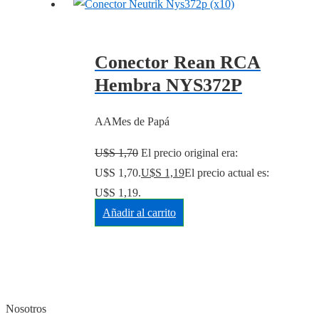
Conector Rean RCA
Hembra NYS372P
AAMes de Papá
U$S
1,70
El precio original era:
U$S 1,70.
U$S
1,19
El precio actual es:
U$S 1,19.
Añadir al carrito
Nosotros