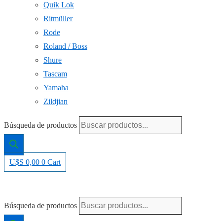
Quik Lok
Ritmüller
Rode
Roland / Boss
Shure
Tascam
Yamaha
Zildjian
Búsqueda de productos
U$S
0,00
0
Cart
Búsqueda de productos