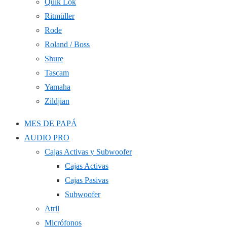
Quik Lok
Ritmüller
Rode
Roland / Boss
Shure
Tascam
Yamaha
Zildjian
MES DE PAPÁ
AUDIO PRO
Cajas Activas y Subwoofer
Cajas Activas
Cajas Pasivas
Subwoofer
Atril
Micrófonos