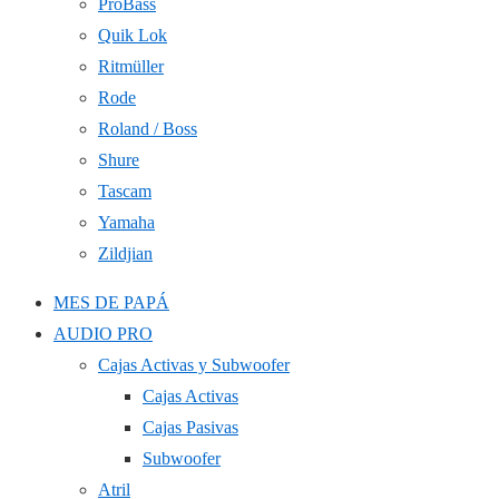
ProBass
Quik Lok
Ritmüller
Rode
Roland / Boss
Shure
Tascam
Yamaha
Zildjian
MES DE PAPÁ
AUDIO PRO
Cajas Activas y Subwoofer
Cajas Activas
Cajas Pasivas
Subwoofer
Atril