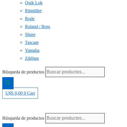
Quik Lok
Ritmüller
Rode
Roland / Boss
Shure
Tascam
Yamaha
Zildjian
Búsqueda de productos
U$S
0,00
0
Cart
Búsqueda de productos