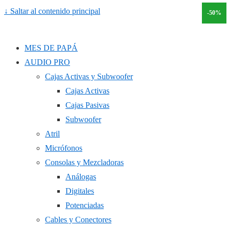
↓ Saltar al contenido principal
-35%
-50%
MES DE PAPÁ
AUDIO PRO
Cajas Activas y Subwoofer
Cajas Activas
Cajas Pasivas
Subwoofer
Atril
Micrófonos
Consolas y Mezcladoras
Análogas
Digitales
Potenciadas
Cables y Conectores