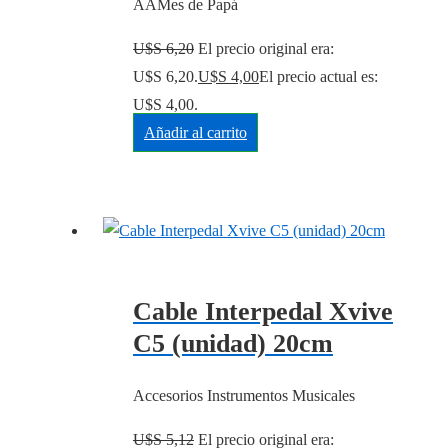
AAMes de Papá
U$S
6,20
El precio original era:
U$S 6,20.
U$S
4,00
El precio actual es:
U$S 4,00.
Añadir al carrito
Cable Interpedal Xvive
C5 (unidad) 20cm
Accesorios Instrumentos Musicales
U$S
5,12
El precio original era: