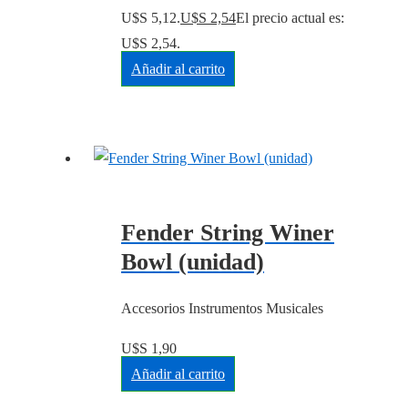
U$S 5,12.
U$S
2,54
El precio actual es:
U$S 2,54.
Añadir al carrito
Fender String Winer
Bowl (unidad)
Accesorios Instrumentos Musicales
U$S
1,90
Añadir al carrito