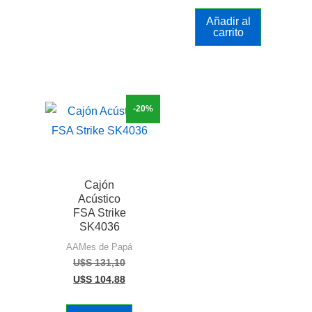
Añadir al
carrito
-20%
Cajón
Acústico
FSA Strike
SK4036
AAMes de Papá
U$S
131,10
U$S
104,88