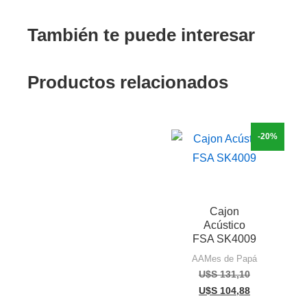
También te puede interesar
Productos relacionados
-20%
Cajon
Acústico
FSA SK4009
AAMes de Papá
U$S
131,10
U$S
104,88