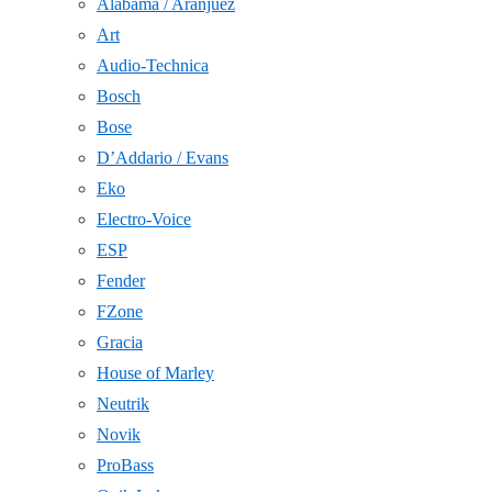
Alabama / Aranjuez
Art
Audio-Technica
Bosch
Bose
D’Addario / Evans
Eko
Electro-Voice
ESP
Fender
FZone
Gracia
House of Marley
Neutrik
Novik
ProBass