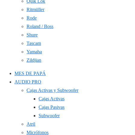
Quik Lok
Ritmüller
Rode
Roland / Boss
Shure
Tascam
Yamaha
Zildjian
MES DE PAPÁ
AUDIO PRO
Cajas Activas y Subwoofer
Cajas Activas
Cajas Pasivas
Subwoofer
Atril
Micrófonos