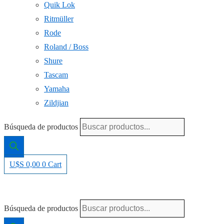
Quik Lok
Ritmüller
Rode
Roland / Boss
Shure
Tascam
Yamaha
Zildjian
Búsqueda de productos
U$S
0,00
0
Cart
Búsqueda de productos