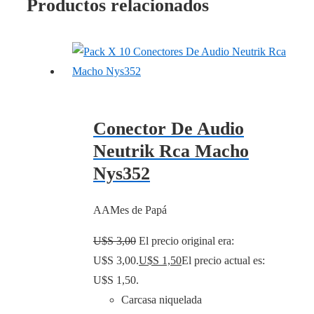
Productos relacionados
Conector De Audio
Neutrik Rca Macho
Nys352
AAMes de Papá
U$S
3,00
El precio original era:
U$S 3,00.
U$S
1,50
El precio actual es:
U$S 1,50.
Carcasa niquelada