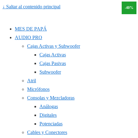
↓ Saltar al contenido principal
-50%
-30%
-40%
MES DE PAPÁ
AUDIO PRO
Cajas Activas y Subwoofer
Cajas Activas
Cajas Pasivas
Subwoofer
Atril
Micrófonos
Consolas y Mezcladoras
Análogas
Digitales
Potenciadas
Cables y Conectores