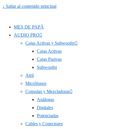
↓ Saltar al contenido principal
MES DE PAPÁ
AUDIO PRO
Cajas Activas y Subwoofer
Cajas Activas
Cajas Pasivas
Subwoofer
Atril
Micrófonos
Consolas y Mezcladoras
Análogas
Digitales
Potenciadas
Cables y Conectores