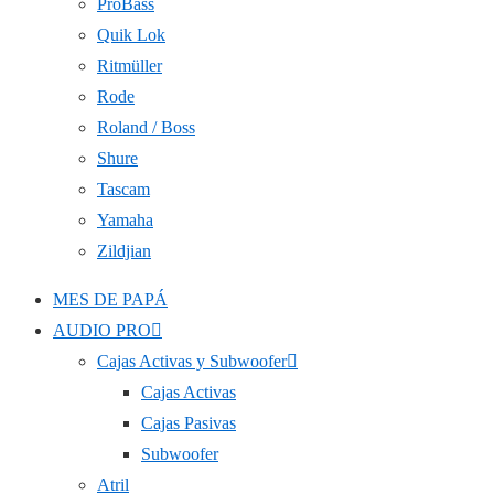
ProBass
Quik Lok
Ritmüller
Rode
Roland / Boss
Shure
Tascam
Yamaha
Zildjian
MES DE PAPÁ
AUDIO PRO
Cajas Activas y Subwoofer
Cajas Activas
Cajas Pasivas
Subwoofer
Atril