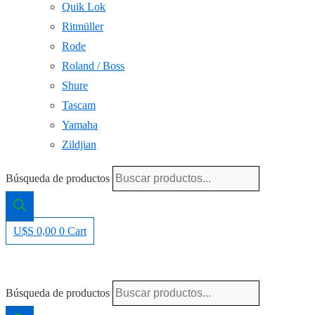
Quik Lok
Ritmüller
Rode
Roland / Boss
Shure
Tascam
Yamaha
Zildjian
Búsqueda de productos
U$S
0,00
0
Cart
Búsqueda de productos