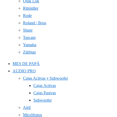
Quik Lok
Ritmüller
Rode
Roland / Boss
Shure
Tascam
Yamaha
Zildjian
MES DE PAPÁ
AUDIO PRO
Cajas Activas y Subwoofer
Cajas Activas
Cajas Pasivas
Subwoofer
Atril
Micrófonos