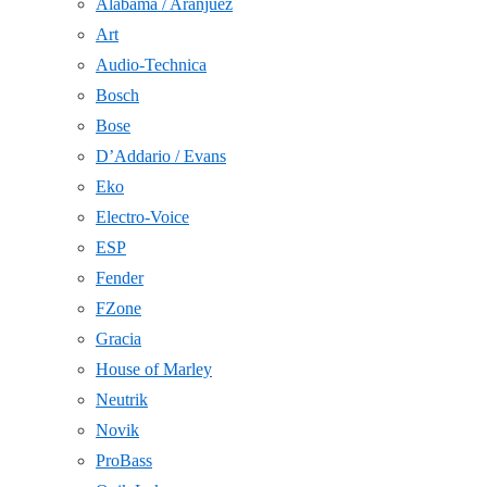
Alabama / Aranjuez
Art
Audio-Technica
Bosch
Bose
D’Addario / Evans
Eko
Electro-Voice
ESP
Fender
FZone
Gracia
House of Marley
Neutrik
Novik
ProBass