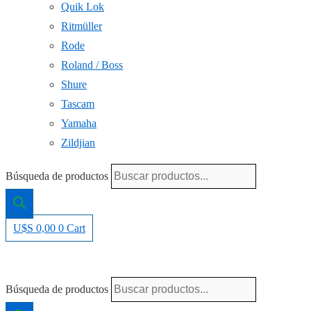
Quik Lok
Ritmüller
Rode
Roland / Boss
Shure
Tascam
Yamaha
Zildjian
Búsqueda de productos
U$S
0,00
0
Cart
Búsqueda de productos