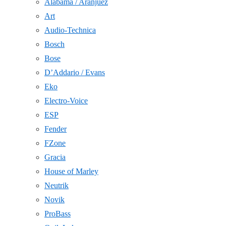
Alabama / Aranjuez
Art
Audio-Technica
Bosch
Bose
D’Addario / Evans
Eko
Electro-Voice
ESP
Fender
FZone
Gracia
House of Marley
Neutrik
Novik
ProBass