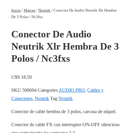
Inicio
/
Marcas
/
Neutrik
/ Conector De Audio Neutrik Xlr Hembra
De 3 Polos / Nc3fxs
Conector De Audio
Neutrik Xlr Hembra De 3
Polos / Nc3fxs
U$S
18,50
SKU
500694
Categories
AUDIO PRO
,
Cables y
Conectores
,
Neutrik
Tag
Neutrik
Conector de cable hembra de 3 polos, carcasa de níquel.
Conector de cable FX con interruptor ON-OFF silencioso
que cortocircuita los contactos 2 3.