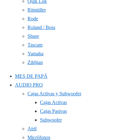
Quik Lok
Ritmüller
Rode
Roland / Boss
Shure
Tascam
Yamaha
Zildjian
MES DE PAPÁ
AUDIO PRO
Cajas Activas y Subwoofer
Cajas Activas
Cajas Pasivas
Subwoofer
Atril
Micrófonos