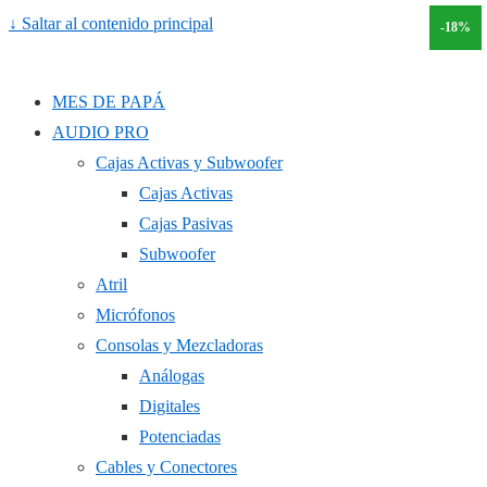
↓ Saltar al contenido principal
-20%
-18%
MES DE PAPÁ
AUDIO PRO
Cajas Activas y Subwoofer
Cajas Activas
Cajas Pasivas
Subwoofer
Atril
Micrófonos
Consolas y Mezcladoras
Análogas
Digitales
Potenciadas
Cables y Conectores