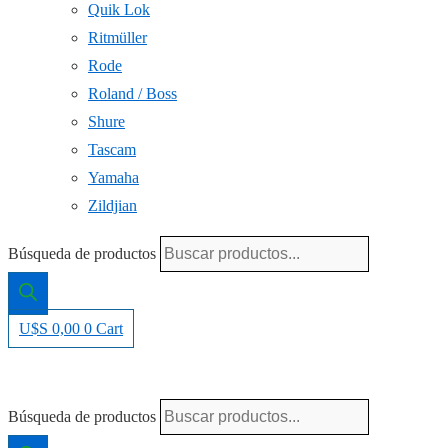
Quik Lok
Ritmüller
Rode
Roland / Boss
Shure
Tascam
Yamaha
Zildjian
Búsqueda de productos
U$S
0,00
0
Cart
Búsqueda de productos