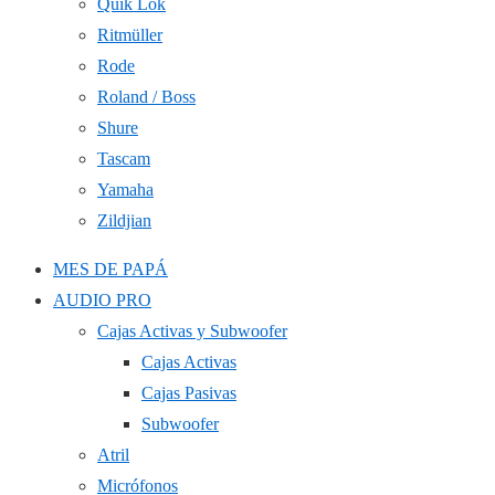
Quik Lok
Ritmüller
Rode
Roland / Boss
Shure
Tascam
Yamaha
Zildjian
MES DE PAPÁ
AUDIO PRO
Cajas Activas y Subwoofer
Cajas Activas
Cajas Pasivas
Subwoofer
Atril
Micrófonos