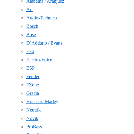
Alabama / Aranjuez
Art
Audio-Technica
Bosch
Bose
D’Addario / Evans
Eko
Electro-Voice
ESP
Fender
FZone
Gracia
House of Marley
Neutrik
Novik
ProBass