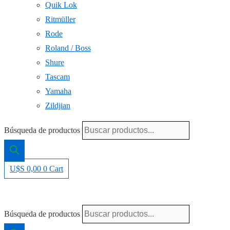
Quik Lok
Ritmüller
Rode
Roland / Boss
Shure
Tascam
Yamaha
Zildjian
Búsqueda de productos
U$S
0,00
0
Cart
Búsqueda de productos